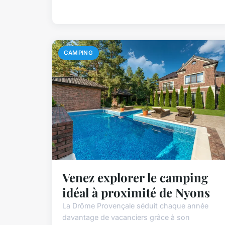
CAMPING
Venez explorer le camping
idéal à proximité de Nyons
La Drôme Provençale séduit chaque année
davantage de vacanciers grâce à son