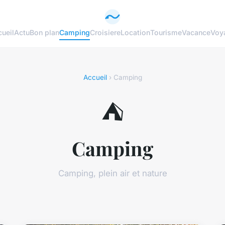
ueil
Actu
Bon plan
Camping
Croisiere
Location
Tourisme
Vacance
Voy
Accueil
› Camping
⛺
Camping
Camping, plein air et nature