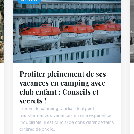
Profiter pleinement de ses
vacances en camping avec
club enfant : Conseils et
secrets !
Trouver le camping familial idéal peut
transformer vos vacances en une expérience
inoubliable. Il est crucial de considérer certains
critères de choix...