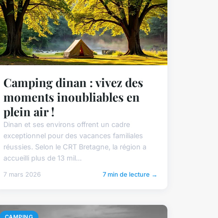
Camping dinan : vivez des
moments inoubliables en
plein air !
Dinan et ses environs offrent un cadre
exceptionnel pour des vacances familiales
réussies. Selon le CRT Bretagne, la région a
accueilli plus de 13 mil...
7 mars 2026
7 min de lecture →
CAMPING