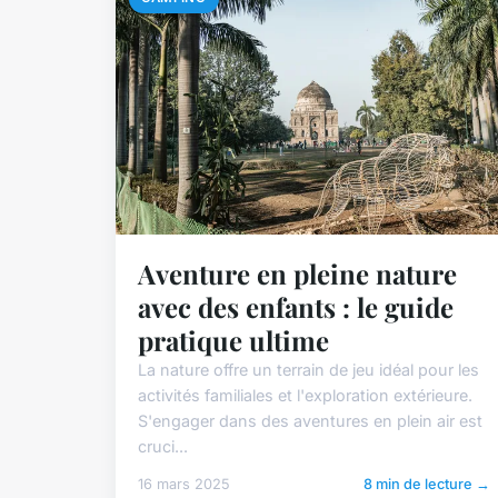
Aventure en pleine nature
avec des enfants : le guide
pratique ultime
La nature offre un terrain de jeu idéal pour les
activités familiales et l'exploration extérieure.
S'engager dans des aventures en plein air est
cruci...
16 mars 2025
8 min de lecture →