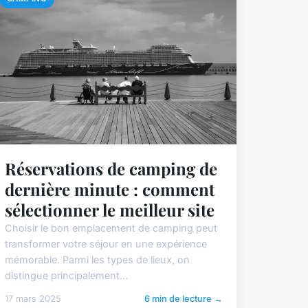
Réservations de camping de
dernière minute : comment
sélectionner le meilleur site
Choisir le bon emplacement de camping peut
transformer votre séjour en une expérience
mémorable. Parmi les types de lieux, on
distingue principalement...
17 mars 2025
6 min de lecture →