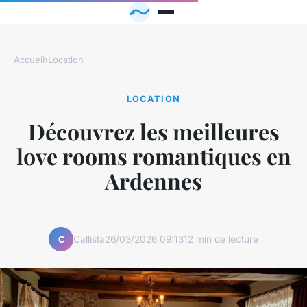
Accueil
›
Location
LOCATION
Découvrez les meilleures
love rooms romantiques en
Ardennes
Callista
26/03/2026 09:13
12 min de lecture
C