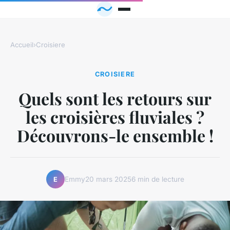
Accueil
›
Croisiere
CROISIERE
Quels sont les retours sur
les croisières fluviales ?
Découvrons-le ensemble !
Emmy
20 mars 2025
6 min de lecture
E